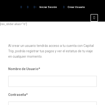
Iniciar Sesión
Crear Usuario
[rev_slider alias="6"]
Al crear un usuario tendrás acceso a tu cuenta con Capital
Trip, podrás registrar tus pagos y ver el estatus de tu viaje
en cualquier momento.
Nombre de Usuario
*
Contraseña
*