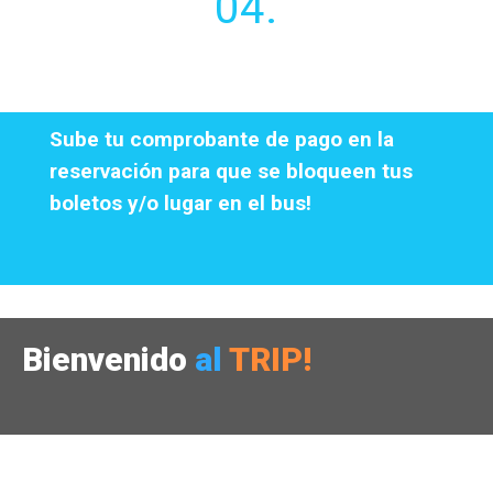
04.
Sube tu comprobante de pago en la
reservación para que se bloqueen tus
boletos y/o lugar en el bus!
Bienvenido
al
TRIP!