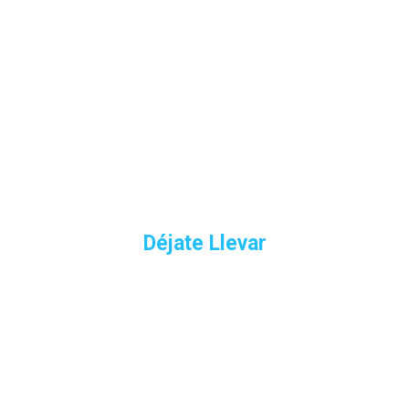
Viajando con Capital
Trip
Déjate Llevar