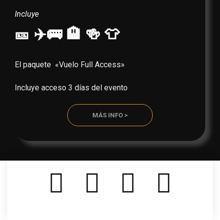
Incluye
🎫 ✈️🚌 🏨 🍻 👕
El paquete «Vuelo Full Access»
Incluye acceso 3 días del evento
MÁS INFO >