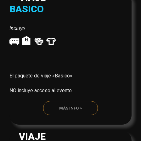
BASICO
Incluye
🚌 🏨 🍻 👕
El paquete de viaje «Basico»
NO incluye acceso al evento
MÁS INFO >
VIAJE