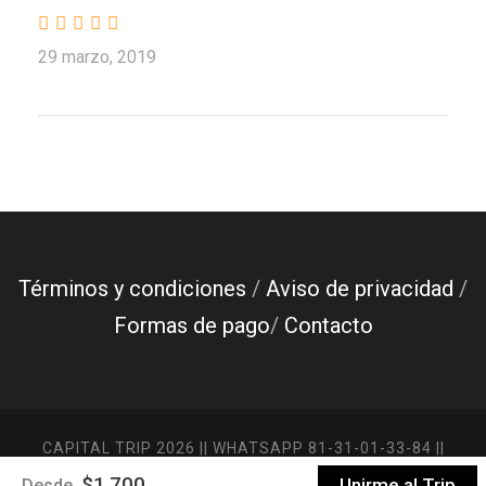
29 marzo, 2019
Términos y condiciones
/
Aviso de privacidad
/
Formas de pago
/
Contacto
CAPITAL TRIP 2026 || WHATSAPP 81-31-01-33-84 ||
INFO@VIAJESCAPITALTRIP.COM
$1,700
Unirme al Trip
Desde