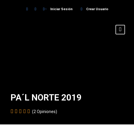
Iniciar Sesión
Crear Usuario
PA´L NORTE 2019
(2 Opiniones)