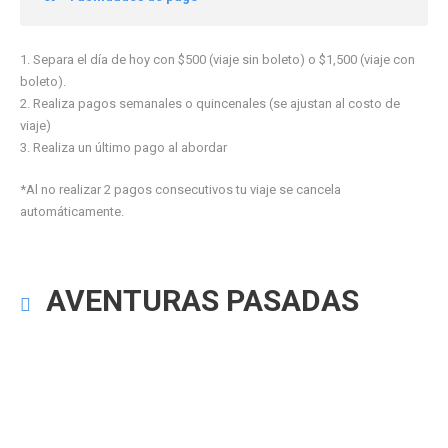
1. Separa el día de hoy con $500 (viaje sin boleto) o $1,500 (viaje con
boleto).
2. Realiza pagos semanales o quincenales (se ajustan al costo de
viaje)
3. Realiza un último pago al abordar
*Al no realizar 2 pagos consecutivos tu viaje se cancela
automáticamente.
AVENTURAS PASADAS
DREAMFIELDS PUEBLA 2025
PAL NORTE 2025
EDC 2025