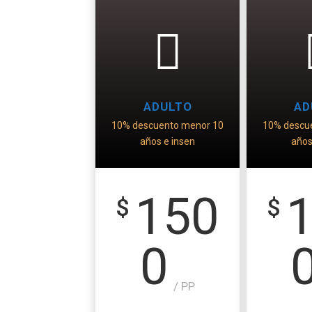
ADULTO
AD
10% descuento menor 10
10% descu
años e insen
años
150
$
$
0
/ PP