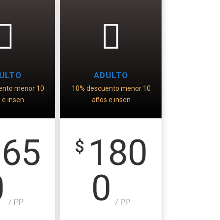
ULTO
ADULTO
ento menor 10
10% descuento menor 10
 e insen
años e insen
165
180
$
0
0
/ PP
/ PP