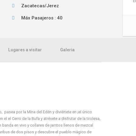
E
Zacatecas/Jerez
Máx Pasajeros : 40
Lugares a visitar
Galeria
pasea por la Mina del Edén y diviértete en ¡el único
el el Cerro de la Bufa y atrévete a disfrutar de la tirolesa,
on banda en vivo y collares de jarritos llenos de mezcal
 turibus de dos pisos y descubre el pueblo mágico de