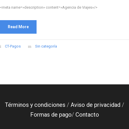
<meta name=»description» content=»Agencia de Viajes»/>
Read More
CT-Pagos
Sin categoría
Términos y condiciones
/
Aviso de privacidad
/
Formas de pago
/
Contacto