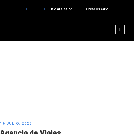
Iniciar Sesión
Crear Usuario
Category
Sin categoría
16 JULIO, 2022
Agencia de Viajes