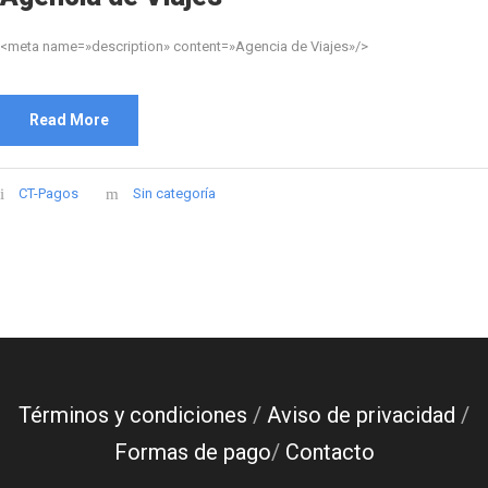
<meta name=»description» content=»Agencia de Viajes»/>
Read More
CT-Pagos
Sin categoría
Asistente
En línea
Términos y condiciones
/
Aviso de privacidad
/
Formas de pago
/
Contacto